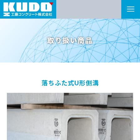
取り扱い商品
落ちふた式U形側溝